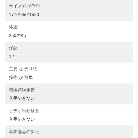
サイズ (L*W*H):
1770*850*1520
体重:
250のkg
保証:
1 年
主要 な 売り物:
操作 が 簡単
機械試験報告:
入手できない
ビデオ出勤検査:
入手できない
基本部品の保証: