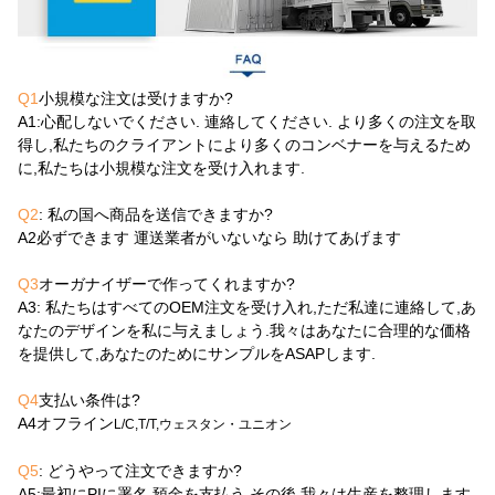
Q1
小規模な注文は受けますか?
A1
:心配しないでください. 連絡してください. より多くの注文を取
得し,私たちのクライアントにより多くのコンベナーを与えるため
に,私たちは小規模な注文を受け入れます.
Q2
: 私の国へ商品を送信できますか?
A2
必ずできます 運送業者がいないなら 助けてあげます
Q3
オーガナイザーで作ってくれますか?
A3
: 私たちはすべてのOEM注文を受け入れ,ただ私達に連絡して,あ
なたのデザインを私に与えましょう.我々はあなたに合理的な価格
を提供して,あなたのためにサンプルをASAPします.
Q4
支払い条件は?
A4
オフライン
L/C,T/T,ウェスタン・ユニオン
Q5
: どうやって注文できますか?
A5
:最初にPIに署名,預金を支払う,その後,我々は生産を整理します.