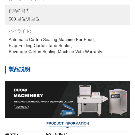
供給の能力:
500 単位/月単位
ハイライト:
Automatic Carton Sealing Machine For Food
, 
Flap Folding Carton Tape Sealer
, 
Beverage Carton Sealing Machine With Warranty
製品説明
モデル
FXJ-5050Z