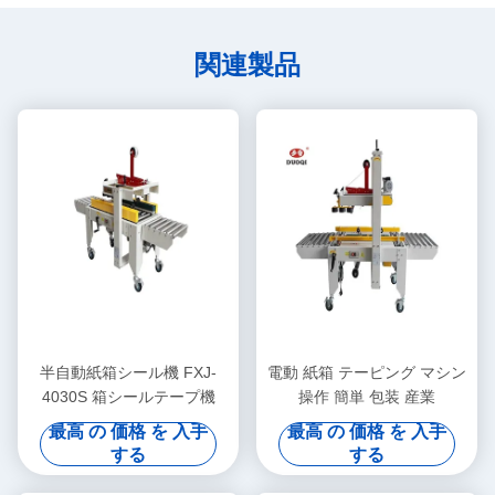
関連製品
半自動紙箱シール機 FXJ-
電動 紙箱 テーピング マシン
4030S 箱シールテープ機
操作 簡単 包装 産業
最高 の 価格 を 入手
最高 の 価格 を 入手
する
する