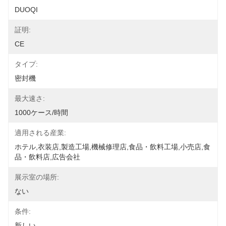
DUOQI
証明:
CE
タイプ:
密封機
最大速さ:
1000ケース/時間
適用される産業:
ホテル,衣装店,製造工場,機械修理店,食品・飲料工場,小売店,食
品・飲料店,広告会社
展示室の場所:
ない
条件:
新しい