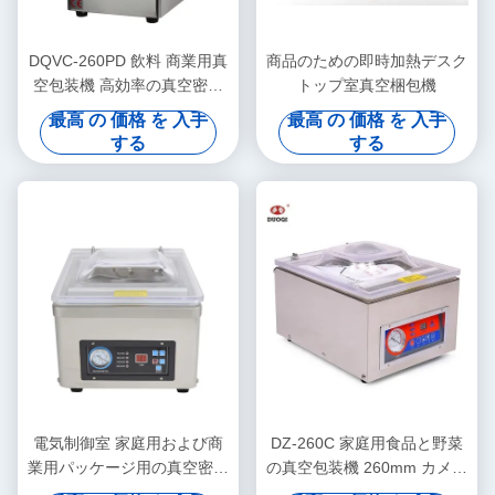
DQVC-260PD 飲料 商業用真
商品のための即時加熱デスク
空包装機 高効率の真空密封
トップ室真空梱包機
機
最高 の 価格 を 入手
最高 の 価格 を 入手
する
する
電気制御室 家庭用および商
DZ-260C 家庭用食品と野菜
業用パッケージ用の真空密封
の真空包装機 260mm カメラ
器
サイズ