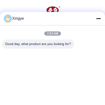
Xingye
ソーシャル メディア
7:23 AM
迅速な連絡
Good day, what product are you looking for?
テレ
86--15157728448
メール
xingyesales3@duoqi.com
アドレス
3号 柳路,経済開発地域,温州,チェ江,中国
プライバシーポリシー
|
地図