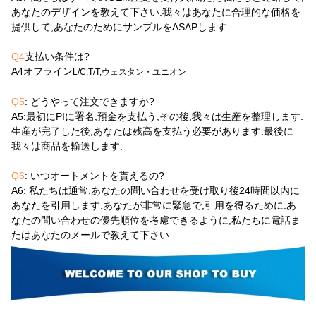
あなたのデザインを教えて下さい.我々はあなたに合理的な価格を
提供して,あなたのためにサンプルをASAPします.
Q4
支払い条件は?
A4
オフライン
L/C,T/T,ウェスタン・ユニオン
Q5
: どうやって注文できますか?
A5
:最初にPIに署名,預金を支払う,その後,我々は生産を整理します.
生産が完了した後,あなたは残高を支払う必要があります.最後に
我々は商品を輸送します.
Q6
: いつオートメントを貰えるの?
A6
: 私たちは通常,あなたの問い合わせを受け取り後24時間以内に
あなたを引用します.あなたが非常に緊急で,引用を得るために.あ
なたの問い合わせの優先順位を考慮できるように,私たちに電話ま
たはあなたのメールで教えて下さい.