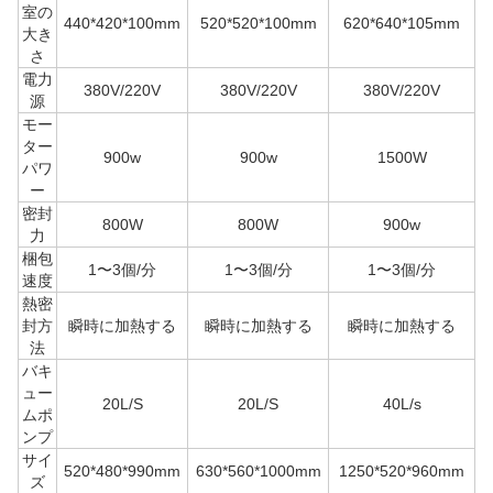
室の
440*420*100mm
520*520*100mm
620*640*105mm
大き
さ
電力
380V/220V
380V/220V
380V/220V
源
モー
ター
900w
900w
1500W
パワ
ー
密封
800W
800W
900w
力
梱包
1〜3個/分
1〜3個/分
1〜3個/分
速度
熱密
封方
瞬時に加熱する
瞬時に加熱する
瞬時に加熱する
法
バキ
ュー
20L/S
20L/S
40L/s
ムポ
ンプ
サイ
520*480*990mm
630*560*1000mm
1250*520*960mm
ズ