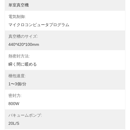
単室真空機
電気制御:
マイクロコンピュータプログラム
真空槽のサイズ:
440*420*100mm
熱密封方法:
瞬く間に暖める
梱包速度:
1〜3個/分
密封力:
800W
バキュームポンプ:
20L/s