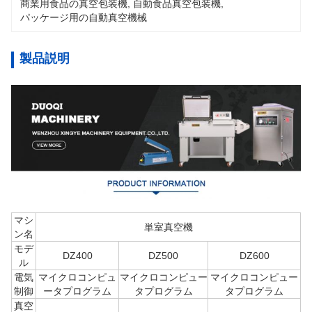
商業用食品の真空包装機
, 
自動食品真空包装機
, 
パッケージ用の自動真空機械
製品説明
マシ
単室真空機
ン名
モデ
DZ400
DZ500
DZ600
ル
電気
マイクロコンピュ
マイクロコンピュー
マイクロコンピュー
制御
ータプログラム
タプログラム
タプログラム
真空