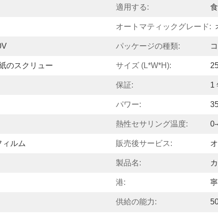
適用する:
食
オートマティックグレード:
0V
パッケージの種類:
コ
/紙のスクリュー
サイズ (L*W*H):
2
保証:
1
パワー:
3
熱性セサリング温度:
0
ルフィルム
販売後サービス:
オ
製品名:
カ
港:
寧
供給の能力:
5