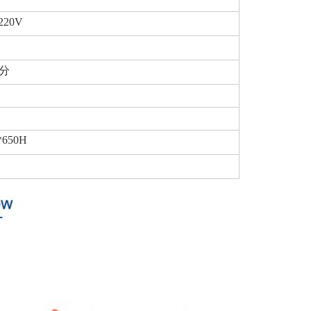
220V
/分
*650H