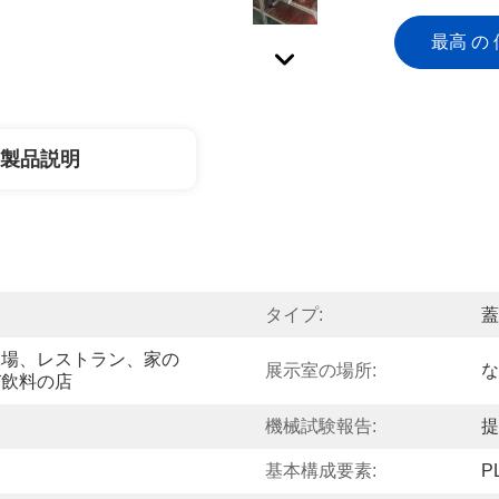
最高 の 
製品説明
タイプ:
蓋
工場、レストラン、家の
展示室の場所:
な
び飲料の店
機械試験報告:
提
基本構成要素:
P