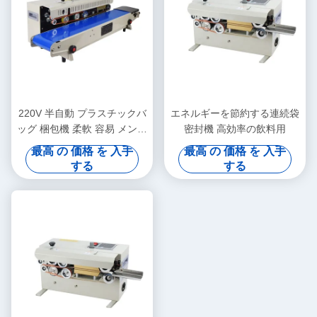
220V 半自動 プラスチックバ
エネルギーを節約する連続袋
ッグ 梱包機 柔軟 容易 メンテ
密封機 高効率の飲料用
ナンス
最高 の 価格 を 入手
最高 の 価格 を 入手
する
する