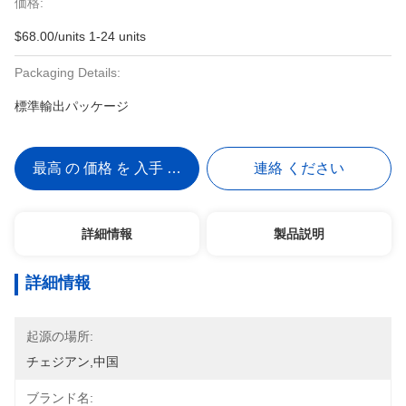
価格:
$68.00/units 1-24 units
Packaging Details:
標準輸出パッケージ
最高 の 価格 を 入手 する
連絡 ください
詳細情報
製品説明
詳細情報
起源の場所:
チェジアン,中国
ブランド名: