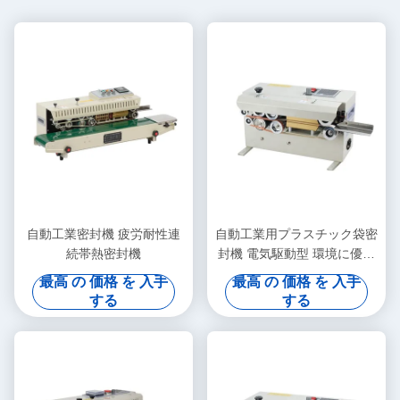
自動工業密封機 疲労耐性連
自動工業用プラスチック袋密
続帯熱密封機
封機 電気駆動型 環境に優し
い
最高 の 価格 を 入手
最高 の 価格 を 入手
する
する