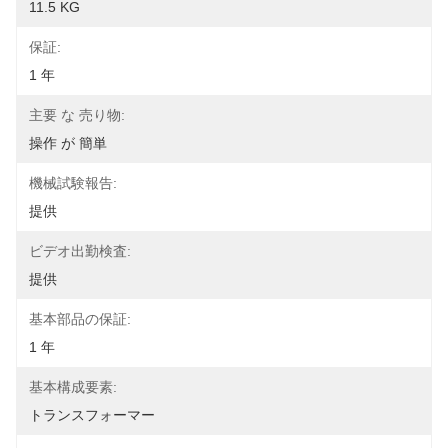
11.5 KG
保証:
1 年
主要 な 売り物:
操作 が 簡単
機械試験報告:
提供
ビデオ出勤検査:
提供
基本部品の保証:
1 年
基本構成要素:
トランスフォーマー