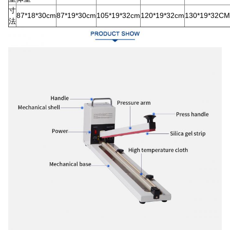
寸
87*18*30cm
87*19*30cm
105*19*32cm
120*19*32cm
130*19*32CM
法