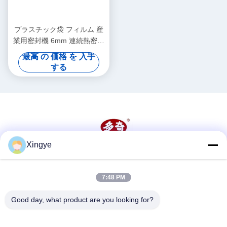
プラスチック袋 フィルム 産
業用密封機 6mm 連続熱密封
機
最高 の 価格 を 入手
する
Xingye
ソーシャル メディア
7:48 PM
迅速な連絡
Good day, what product are you looking for?
テレ