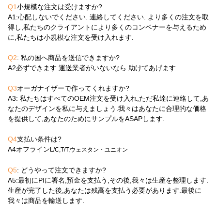
Q1
小規模な注文は受けますか?
A1
:心配しないでください. 連絡してください. より多くの注文を取
得し,私たちのクライアントにより多くのコンベナーを与えるため
に,私たちは小規模な注文を受け入れます.
Q2
: 私の国へ商品を送信できますか?
A2
必ずできます 運送業者がいないなら 助けてあげます
Q3
オーガナイザーで作ってくれますか?
A3
: 私たちはすべてのOEM注文を受け入れ,ただ私達に連絡して,あ
なたのデザインを私に与えましょう.我々はあなたに合理的な価格
を提供して,あなたのためにサンプルをASAPします.
Q4
支払い条件は?
A4
オフライン
L/C,T/T,ウェスタン・ユニオン
Q5
: どうやって注文できますか?
A5
:最初にPIに署名,預金を支払う,その後,我々は生産を整理します.
生産が完了した後,あなたは残高を支払う必要があります.最後に
我々は商品を輸送します.