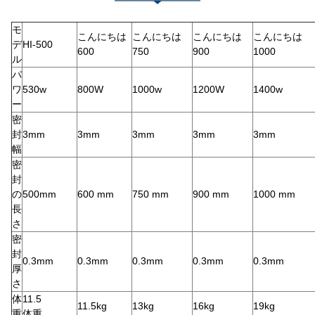
モ
こんにちは
こんにちは
こんにちは
こんにちは
デ
HI-500
600
750
900
1000
ル
パ
ワ
530w
800W
1000w
1200W
1400w
ー
密
封
3mm
3mm
3mm
3mm
3mm
幅
密
封
の
500mm
600 mm
750 mm
900 mm
1000 mm
長
さ
密
封
0.3mm
0.3mm
0.3mm
0.3mm
0.3mm
厚
さ
体
11.5
11.5kg
13kg
16kg
19kg
重
体重