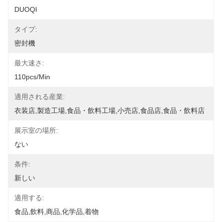
DUOQI
タイプ:
密封機
最大速さ:
110pcs/min
適用される産業:
衣装店,製造工場,食品・飲料工場,小売店,食品店,食品・飲料店
展示室の場所:
ない
条件:
新しい
適用する:
食品,飲料,商品,化学品,着物