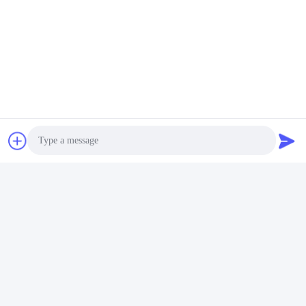
Photo
Video Call
Audio Call